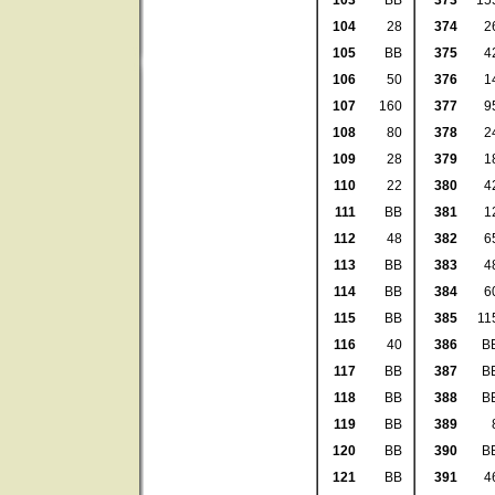
103
BB
373
15
104
28
374
2
105
BB
375
4
106
50
376
1
107
160
377
9
108
80
378
2
109
28
379
1
110
22
380
4
111
BB
381
1
112
48
382
6
113
BB
383
4
114
BB
384
6
115
BB
385
11
116
40
386
B
117
BB
387
B
118
BB
388
B
119
BB
389
120
BB
390
B
121
BB
391
4