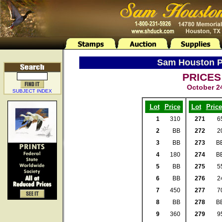
Sam Houston Ph
PRICES
October 2
SUBJECT INDEX
Lot
Price
Lot
Price
1
310
271
6
2
BB
272
2
3
BB
273
B
4
180
274
B
5
BB
275
5
6
BB
276
2
7
450
277
7
8
BB
278
B
9
360
279
9