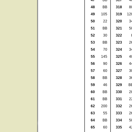
47
BB
317
4
48
BB
318
8
49
105
319
12
50
22
320
3
51
BB
321
5
52
30
322
53
BB
323
2
54
70
324
3
55
145
325
4
56
90
326
4
57
60
327
3
58
BB
328
3
59
46
329
B
60
BB
330
2
61
BB
331
2
62
200
332
2
63
55
333
2
64
BB
334
5
65
60
335
4