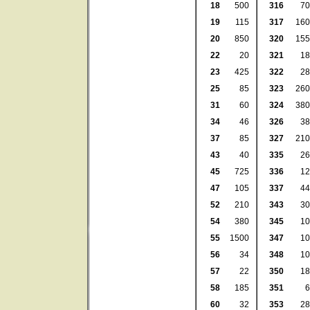
18
500
316
70
19
115
317
160
20
850
320
155
22
20
321
18
23
425
322
28
25
85
323
260
31
60
324
380
34
46
326
38
37
85
327
210
43
40
335
26
45
725
336
12
47
105
337
44
52
210
343
30
54
380
345
10
55
1500
347
10
56
34
348
10
57
22
350
18
58
185
351
6
60
32
353
28