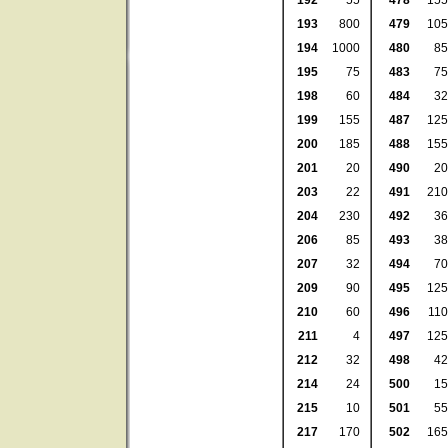
192
55
478
155
193
800
479
105
194
1000
480
85
195
75
483
75
198
60
484
32
199
155
487
125
200
185
488
155
201
20
490
20
203
22
491
210
204
230
492
36
206
85
493
38
207
32
494
70
209
90
495
125
210
60
496
110
211
4
497
125
212
32
498
42
214
24
500
15
215
10
501
55
217
170
502
165