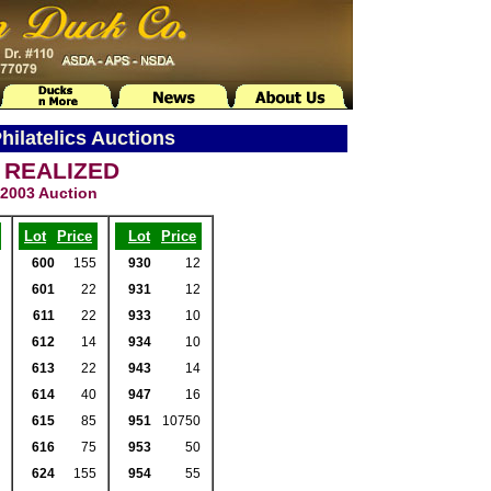
ilatelics Auctions
 REALIZED
, 2003 Auction
Lot
Price
Lot
Price
600
155
930
12
601
22
931
12
611
22
933
10
612
14
934
10
613
22
943
14
614
40
947
16
615
85
951
10750
616
75
953
50
624
155
954
55