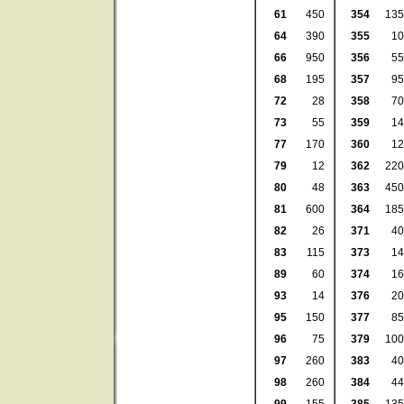
61
450
354
135
64
390
355
10
66
950
356
55
68
195
357
95
72
28
358
70
73
55
359
14
77
170
360
12
79
12
362
220
80
48
363
450
81
600
364
185
82
26
371
40
83
115
373
14
89
60
374
16
93
14
376
20
95
150
377
85
96
75
379
100
97
260
383
40
98
260
384
44