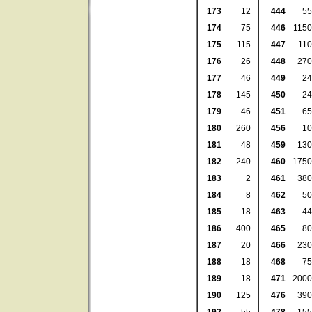
173
12
444
55
174
75
446
1150
175
115
447
110
176
26
448
270
177
46
449
24
178
145
450
24
179
46
451
65
180
260
456
10
181
48
459
130
182
240
460
1750
183
2
461
380
184
8
462
50
185
18
463
44
186
400
465
80
187
20
466
230
188
18
468
75
189
18
471
2000
190
125
476
390