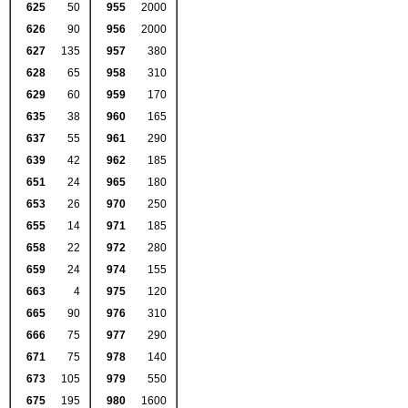
625
50
955
2000
626
90
956
2000
627
135
957
380
628
65
958
310
629
60
959
170
635
38
960
165
637
55
961
290
639
42
962
185
651
24
965
180
653
26
970
250
655
14
971
185
658
22
972
280
659
24
974
155
663
4
975
120
665
90
976
310
666
75
977
290
671
75
978
140
673
105
979
550
675
195
980
1600