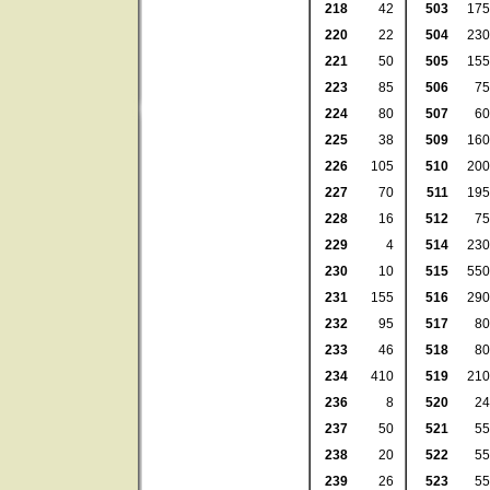
218
42
503
175
220
22
504
230
221
50
505
155
223
85
506
75
224
80
507
60
225
38
509
160
226
105
510
200
227
70
511
195
228
16
512
75
229
4
514
230
230
10
515
550
231
155
516
290
232
95
517
80
233
46
518
80
234
410
519
210
236
8
520
24
237
50
521
55
238
20
522
55
239
26
523
55