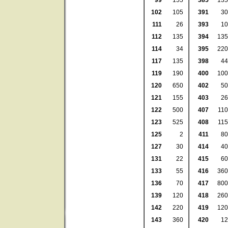
99
155
385
135
102
105
391
30
111
26
393
10
112
135
394
135
114
34
395
220
117
135
398
44
119
190
400
100
120
650
402
50
121
155
403
26
122
500
407
110
123
525
408
115
125
2
411
80
127
30
414
40
131
22
415
60
133
55
416
360
136
70
417
800
139
120
418
260
142
220
419
120
143
360
420
12